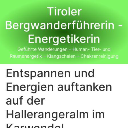
Tiroler
Bergwanderführerin -
Energetikerin
Geführte Wanderungen – Human- Tier- und
Raumenergetik – Klangschalen – Chakrenreinigung
Entspannen und
Energien auftanken
auf der
Hallerangeralm im
Karwendel