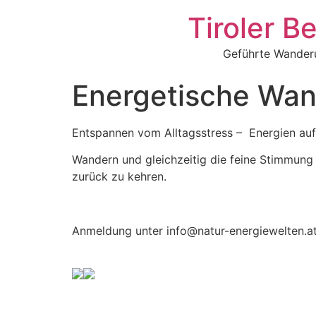
Zum
Tiroler B
Inhalt
springen
Geführte Wanderu
Energetische Wan
Entspannen vom Alltagsstress – Energien au
Wandern und gleichzeitig die feine Stimmun
zurück zu kehren.
Anmeldung unter info@natur-energiewelten.a